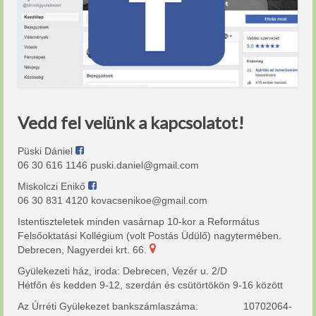
Vedd fel velünk a kapcsolatot!
Püski Dániel
06 30 616 1146 puski.daniel@gmail.com
Miskolczi Enikő
06 30 831 4120 kovacsenikoe@gmail.com
Istentiszteletek minden vasárnap 10-kor a Református
Felsőoktatási Kollégium (volt Postás Üdülő) nagytermében.
Debrecen, Nagyerdei krt. 66.
Gyülekezeti ház, iroda: Debrecen, Vezér u. 2/D
Hétfőn és kedden 9-12, szerdán és csütörtökön 9-16 között
Az Úrréti Gyülekezet bankszámlaszáma: 10702064-