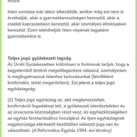
hozzá.
Isten vonzása már akkor elkezdődik, amikor még ezt nem is
érzékeljük, akár a gyermekkeresztségen keresztül, akár a
családi kapcsolatokon keresztül, akár személyes élményeken
keresztül. Ezért tekinthetjük Isten népének tagjaként
gyermekeinkre is.
Teljes jogú gyülekezeti tagság
Az Úrréti Gyülekezetben különösen is fontosnak tartjuk, hogy a
kegyelemből történő megelőlegezésre válaszul, személyesen
is megfogalmazzuk Istenhez tartozásunkat (felnőttként
konfirmálni, tehát megerősíteni). Ezt jelenti a teljes jogú
egyháztagság:
(2) Teljes jogú egyháztag az, akit megkereszteltek,
konfirmációi fogadalmat tett, a gyülekezeti istentiszteleten és
az úrvacsorai közösségben részt vesz, és egyházközségében
az egyház fenntartásához hozzájárul. Az ilyen egyháztagnak
nagykorúsága elérésétől kezdődően választó joga van és
választható. (A Református Egyház 1994. évi törvény)