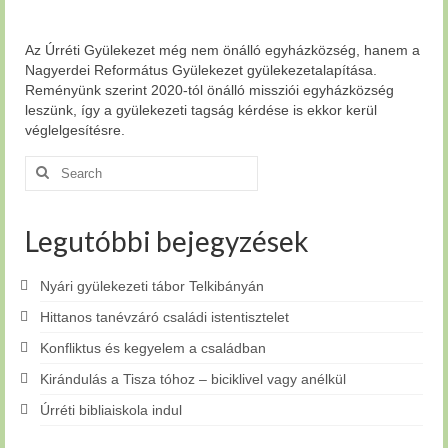
Az Úrréti Gyülekezet még nem önálló egyházközség, hanem a
Nagyerdei Református Gyülekezet gyülekezetalapítása.
Reményünk szerint 2020-tól önálló missziói egyházközség
leszünk, így a gyülekezeti tagság kérdése is ekkor kerül
véglelgesítésre.
Search
for:
Legutóbbi bejegyzések
Nyári gyülekezeti tábor Telkibányán
Hittanos tanévzáró családi istentisztelet
Konfliktus és kegyelem a családban
Kirándulás a Tisza tóhoz – biciklivel vagy anélkül
Úrréti bibliaiskola indul