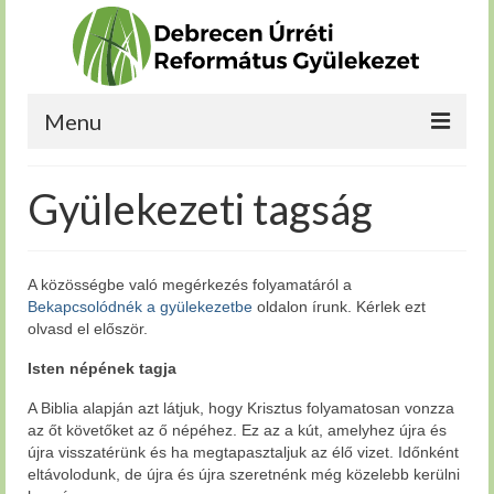
Menu
Kérdéseim vannak
Gyülekezeti tagság
Bekapcsolódnék
Növekedni szeretnék
A közösségbe való megérkezés folyamatáról a
Bekapcsolódnék a gyülekezetbe
oldalon írunk. Kérlek ezt
Szolgálnék
olvasd el először.
Rólunk
Isten népének tagja
A Biblia alapján azt látjuk, hogy Krisztus folyamatosan vonzza
az őt követőket az ő népéhez. Ez az a kút, amelyhez újra és
újra visszatérünk és ha megtapasztaljuk az élő vizet. Időnként
eltávolodunk, de újra és újra szeretnénk még közelebb kerülni