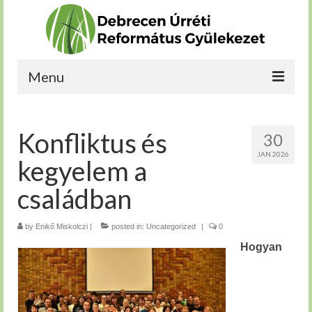
Menu
Kérdéseim vannak
Konfliktus és
30
Bekapcsolódnék
JAN 2026
kegyelem a
Növekedni szeretnék
családban
Szolgálnék
by
Rólunk
Enikő Miskolczi
|
posted in:
Uncategorized
|
0
Hogyan