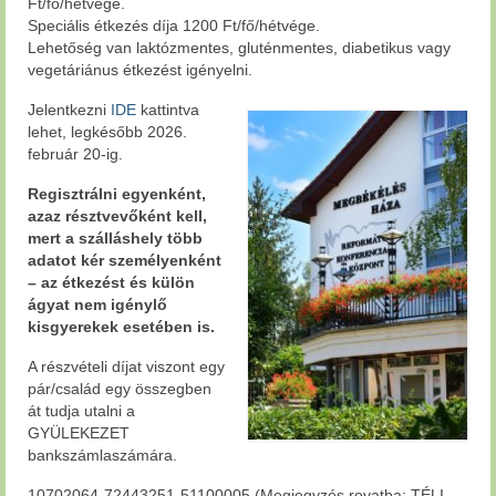
Ft/fő/hétvége.
Speciális étkezés díja 1200 Ft/fő/hétvége.
Lehetőség van laktózmentes, gluténmentes, diabetikus vagy
vegetáriánus étkezést igényelni.
Jelentkezni
IDE
kattintva
lehet, legkésőbb 2026.
február 20-ig.
Regisztrálni egyenként,
azaz résztvevőként kell,
mert a szálláshely több
adatot kér személyenként
– az étkezést és külön
ágyat nem igénylő
kisgyerekek esetében is.
A részvételi díjat viszont egy
pár/család egy összegben
át tudja utalni a
GYÜLEKEZET
bankszámlaszámára.
10702064-72443251-51100005 (Megjegyzés rovatba: TÉLI