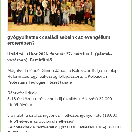
gyógyulhatnak családi sebeink az evangélium
erőterében?
Úrréti téli tábor 2026. február 27- március 1. (péntek-
vasárnap), Berekfürdő
Meghívott előadó: Simon János, a Kolozsvár Bulgária-telep
Református Egyházközség lelkipásztora, a Kolozsvári
Protestáns Teológiai Intézet tanára
Részvételi díjak:
3-18 év között a részvételi díj (szállás + étkezés) 22 000
Ft/fő/hétvége.
3 év alatt a szállás ingyenes – étkezés igényelhető (18.600
Ft/fő/hétvége az opcionális étkezés)
Felnőtteknek a részvételi díj (szállás + étkezés + IFA) 35 000