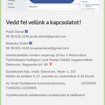
Vedd fel velünk a kapcsolatot!
Püski Dániel
06 30 616 1146 puski.daniel@gmail.com
Miskolczi Enikő
06 30 831 4120 kovacsenikoe@gmail.com
Istentiszteletek minden vasárnap 10-kor a Református
Felsőoktatási Kollégium (volt Postás Üdülő) nagytermében.
Debrecen, Nagyerdei krt. 66.
Gyülekezeti ház, iroda: Debrecen, Vezér u. 2/D
Hétfőn és kedden 9-12, szerdán és csütörtökön 9-16 között
Az Úrréti Gyülekezet bankszámlaszáma: 10702064-
72443251-51100005
Gyülekezetünk adatkezelési szabályzata
itt
találhatod