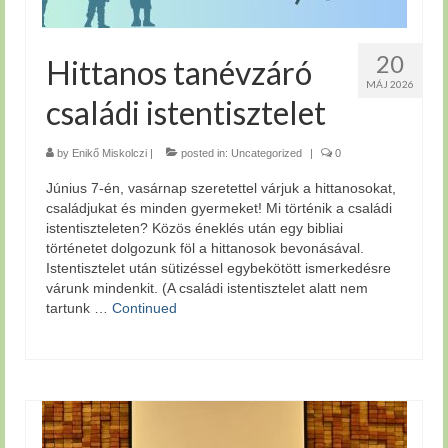
20
Hittanos tanévzáró
MÁJ 2026
családi istentisztelet
by
Enikő Miskolczi
|
posted in:
Uncategorized
|
0
Június 7-én, vasárnap szeretettel várjuk a hittanosokat,
családjukat és minden gyermeket! Mi történik a családi
istentiszteleten? Közös éneklés után egy bibliai
történetet dolgozunk föl a hittanosok bevonásával.
Istentisztelet után sütizéssel egybekötött ismerkedésre
várunk mindenkit. (A családi istentisztelet alatt nem
tartunk …
Continued