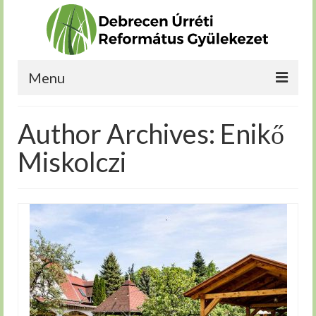
Menu
Kérdéseim vannak
Author Archives: Enikő
Bekapcsolódnék
Miskolczi
Növekedni szeretnék
Szolgálnék
Rólunk