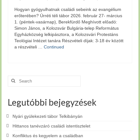
Hogyan gyógyulhatnak családi sebeink az evangélium
erőterében? Úrréti téli tábor 2026. február 27- március
1. (péntek-vasárnap), Berekfürdő Meghívott előadó:
Simon János, a Kolozsvár Bulgária-telep Református
Egyházközség lelkipásztora, a Kolozsvári Protestáns
Teológiai Intézet tanára Részvételi díjak: 3-18 év között
a részvételi …
Continued
Search
for:
Legutóbbi bejegyzések
Nyári gyülekezeti tábor Telkibányán
Hittanos tanévzáró családi istentisztelet
Konfliktus és kegyelem a családban