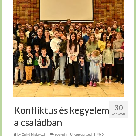
30
Konfliktus és kegyelem
JAN 2026
a családban
by
Enikő Miskolczi
|
posted in:
Uncategorized
|
0