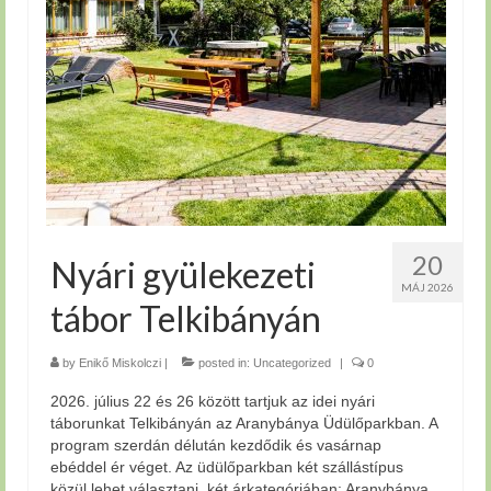
20
Nyári gyülekezeti
MÁJ 2026
tábor Telkibányán
by
Enikő Miskolczi
|
posted in:
Uncategorized
|
0
2026. július 22 és 26 között tartjuk az idei nyári
táborunkat Telkibányán az Aranybánya Üdülőparkban. A
program szerdán délután kezdődik és vasárnap
ebéddel ér véget. Az üdülőparkban két szállástípus
közül lehet választani, két árkategóriában: Aranybánya