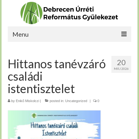
Menu
Kérdéseim vannak
Hittanos tanévzáró
20
Bekapcsolódnék
MÁJ 2026
családi
Növekedni szeretnék
istentisztelet
Szolgálnék
by
Rólunk
Enikő Miskolczi
|
posted in:
Uncategorized
|
0