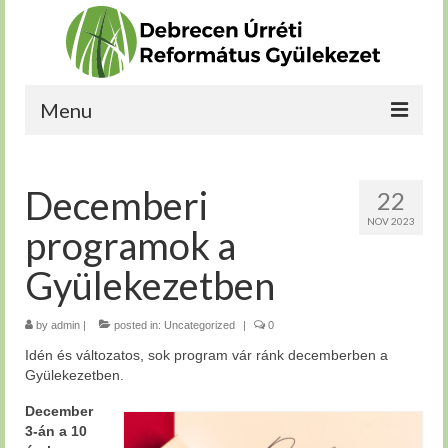
Menu
Kérdéseim vannak
Decemberi
22
Bekapcsolódnék
NOV 2023
programok a
Növekedni szeretnék
Gyülekezetben
Szolgálnék
by
Rólunk
admin
|
posted in:
Uncategorized
|
0
Idén és változatos, sok program vár ránk decemberben a
Gyülekezetben.
December
3-án a 10