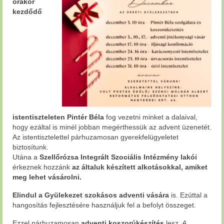
órakor
kezdődő
istentiszteleten Pintér Béla
fog vezetni minket a dalaival,
hogy ezáltal is minél jobban megérthessük az advent üzenetét.
Az istentisztelettel párhuzamosan gyerekfelügyeletet
biztosítunk.
Utána a
Szellőrózsa Integrált Szociális Intézmény lakói
érkeznek hozzánk
az általuk készített alkotásokkal, amiket
meg lehet vásárolni.
Elindul a Gyülekezet szokásos adventi vására
is. Ezúttal a
hangosítás fejlesztésére használjuk fel a befolyt összeget.
Ezzel párhuzamosan
adventi koszorúkészítés
lesz.
A