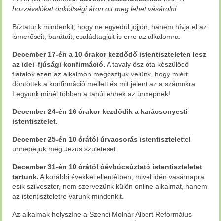
hozzávalókat önköltségi áron ott meg lehet vásárolni.
Bíztatunk mindenkit, hogy ne egyedül jöjjön, hanem hívja el az
ismerőseit, barátait, családtagjait is erre az alkalomra.
December 17-én a 10 órakor kezdődő istentiszteleten lesz
az idei ifjúsági konfirmáció.
A tavaly ősz óta készülődő
fiatalok ezen az alkalmon megosztjuk velünk, hogy miért
döntöttek a konfirmáció mellett és mit jelent az a számukra.
Legyünk minél többen a tanúi ennek az ünnepnek!
December 24-én 16 órakor kezdődik a karácsonyesti
istentisztelet.
December 25-én 10 órától úrvacsorás istentisztelet
tel
ünnepeljük meg Jézus születését.
December 31-én 10 órától óévbúcsúztató istentiszteletet
tartunk.
A korábbi évekkel ellentétben, mivel idén vasárnapra
esik szilveszter, nem szervezünk külön online alkalmat, hanem
az istentiszteletre várunk mindenkit.
Az alkalmak helyszíne a Szenci Molnár Albert Református