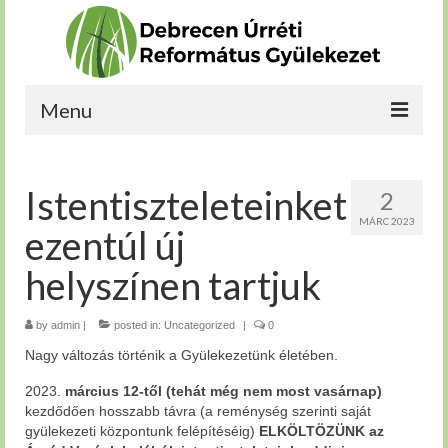
Menu
Kérdéseim vannak
Istentiszteleteinket
2
Bekapcsolódnék
MÁRC 2023
ezentúl új
Növekedni szeretnék
helyszínen tartjuk
Szolgálnék
by
Rólunk
admin
|
posted in:
Uncategorized
|
0
Nagy változás történik a Gyülekezetünk életében.
2023.
március 12-től (tehát még nem most vasárnap)
kezdődően hosszabb távra (a reménység szerinti saját
gyülekezeti központunk felépítéséig)
ELKÖLTÖZÜNK az