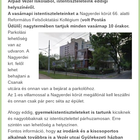
Árpád Vezér Iskolából, istentiszteleteink eddigi
helyszínéről.
A vasárnapi istentiszteleteinket a
Nagyerdei körút 66. alatti
Református Felsőoktatási Kollégium (
volt Postás
Üdülő
)
nagytermében tartjuk minden vasárnap 10 órakor.
Parkolási
lehetőség
van az
udvaron. A
Nagyerdei
krt. felől
lehet
behajtani a
Csanak
utcára és onnan van a bejárat a parkolóhoz.
Az 1-es villamossal a Nagyerdei körút megállónál kell leszállni
és onnan csak pár perc séta az épület.
Ahogy eddig,
gyermekistentiszteleteket is tartunk
kicsiknek
és nagyobbaknak sz istentisztelettel párhuzamosan. Erre
szintén van lehetőség a helyszínen.
Fontos információ, hogy
az irodánk és a kiscsoportos
alkalmak továbbra is a Vezér utcai Gyülekezeti házban