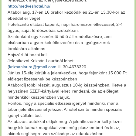
rendezzük meg az idei gyülekezeti tábort.
http://medveshotel.hu/
A tábor aug. 17-én 16 órakor kezdődik és 21-én 13.30-kor az
ebéddel ér véget
Hotelszintű ellátást kapunk, napi háromszori étkezéssel, 2-4
ágyas, saját fürdőszobás szobákban.
Szintenként egy kisméretű hűtő áll rendelkezésre, ami
elsősorban a gyerekek étkezésére és a gyógyszerek
tárolására alkalmas.
Hajszárítót hozni kell.
Jelentkezni Krizsán Lauránál lehet.
(
krizsanlaura@gmail.com
ill. 30-4673320
Június 15-éig kérjük a jelentkezőket, hogy fejenként 15 000 Ft
előleget fizessenek be készpénzben
A tábordíj többi részét, augusztus 10-ig készpénzben, illetve a
helyszínen SZÉP-kártyával lehet rendezni, de az előleget
mindenkitől készpénzben várjuk.
Fontos, hogy a speciális étkezési igényét mindenki, már a
tábori jelentkezésnél jelezze. A hotel szinte minden speciális
igényt vállalni tud.
Az utazást autókkal oldjuk meg. A jelentkezéskor kell jelezni,
hogy kik tudnak magukkal vinni még plusz embert és ki az,
akinek segítségre van szüksége az odautazásban.