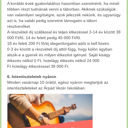
A korábbi évek gyakorlatához hasonlóan szeretnénk, ha minél
többen részt tudnának venni a táborban. Akiknek szükségük
van valamilyen segítségre, azok jelezzék nekünk, és ugyanúgy
azt is, ha valaki pedig szeretné támogatni a tábori
résztvevőket.
A részvételi díj szállással és teljes étkezéssel 3-14 év között 38
000 Ft/fő, 14 év felett pedig 45 000 Ft/fő.
18 év felett 200 Ft fő/éj idegenforgalmi adót is kell fizetni.
0-3 év között a részvételi díj attól függ, hogy külön ágyban
alszik-e a gyerek és milyen étkezést igényel. Saját kiságy
étkezés nélkül 0 Ft, hotelágy étkezés nélkül 24 000
Ft hotelágy étkezésssel 38 000 Ft.
6. Istentiszteletek nyáron
Minden vasárnap 10 órától, egész nyáron megtartjuk az
istentiszteleteket az Árpád Vezér Iskolában.