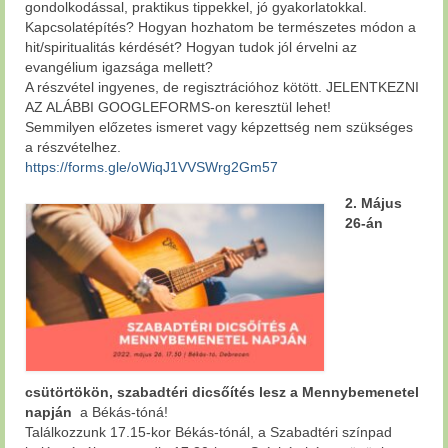
gondolkodással, praktikus tippekkel, jó gyakorlatokkal.
Kapcsolatépítés? Hogyan hozhatom be természetes módon a
hit/spiritualitás kérdését? Hogyan tudok jól érvelni az
evangélium igazsága mellett?
A részvétel ingyenes, de regisztrációhoz kötött. JELENTKEZNI
AZ ALÁBBI GOOGLEFORMS-on keresztül lehet!
Semmilyen előzetes ismeret vagy képzettség nem szükséges
a részvételhez.
https://forms.gle/oWiqJ1VVSWrg2Gm57
2. Május
26-án
csütörtökön, szabadtéri dicsőítés lesz a
Mennybemenetel
napján
a Békás-tóná!
Találkozzunk 17.15-kor Békás-tónál, a Szabadtéri színpad