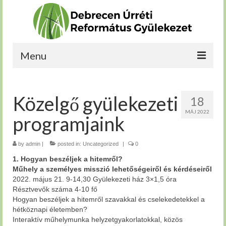
Menu
Kérdéseim vannak
Közelgő gyülekezeti
18
Bekapcsolódnék
MÁJ 2022
programjaink
Növekedni szeretnék
Szolgálnék
by
admin
|
posted in:
Uncategorized
|
0
1. Hogyan beszéljek a hitemről?
Rólunk
Műhely a személyes misszió lehetőségeiről és kérdéseiről
2022. május 21. 9-14,30 Gyülekezeti ház 3×1,5 óra
Résztvevők száma 4-10 fő
Hogyan beszéljek a hitemről szavakkal és cselekedetekkel a
hétköznapi életemben?
Interaktív műhelymunka helyzetgyakorlatokkal, közös