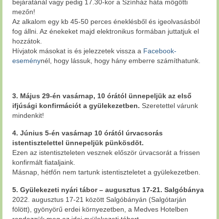
bejáratánál vagy pedig 17.30-kor a Színház háta mögötti
mezőn!
Az alkalom egy kb 45-50 perces éneklésből és igeolvasásból
fog állni. Az énekeket majd elektronikus formában juttatjuk el
hozzátok.
Hívjatok másokat is és jelezzetek vissza a
Facebook-
esemény
nél, hogy lássuk, hogy hány emberre számíthatunk.
3. Május 29-én vasárnap, 10 órától ünnepeljük az első
ifjúsági konfirmációt a gyülekezetben.
Szeretettel várunk
mindenkit!
4. Június 5-én vasárnap 10 órától úrvacsorás
istentisztelettel ünnepeljük pünkösdöt.
Ezen az istentiszteleten vesznek először úrvacsorát a frissen
konfirmált fiataljaink.
Másnap, hétfőn nem tartunk istentiszteletet a gyülekezetben.
5. Gyülekezeti nyári tábor – augusztus 17-21. Salgóbánya
2022. augusztus 17-21 között Salgóbányán (Salgótarján
fölött), gyönyörű erdei környezetben, a Medves Hotelben